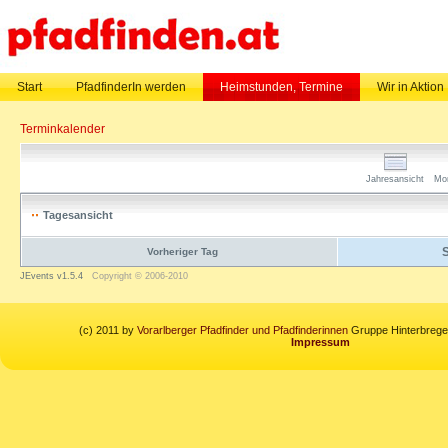
Start
PfadfinderIn werden
Heimstunden, Termine
Wir in Aktion
Terminkalender
Jahresansicht
Mo
Tagesansicht
S
Vorheriger Tag
JEvents v1.5.4
Copyright © 2006-2010
(c) 2011 by
Vorarlberger Pfadfinder und Pfadfinderinnen
Gruppe Hinterbregen
Impressum