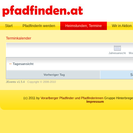
Start
PfadfinderIn werden
Heimstunden, Termine
Wir in Aktion
Terminkalender
Jahresansicht
Mo
Tagesansicht
S
Vorheriger Tag
JEvents v1.5.4
Copyright © 2006-2010
(c) 2011 by
Vorarlberger Pfadfinder und Pfadfinderinnen
Gruppe Hinterbregen
Impressum