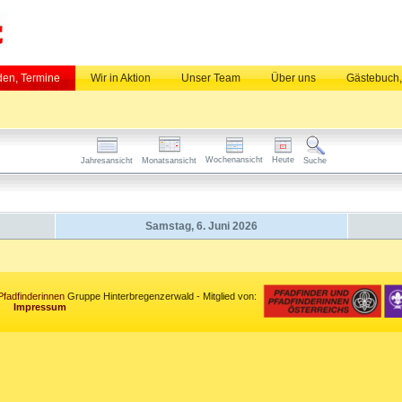
en, Termine
Wir in Aktion
Unser Team
Über uns
Gästebuch
Wochenansicht
Heute
Jahresansicht
Monatsansicht
Suche
Samstag, 6. Juni 2026
Pfadfinderinnen
Gruppe Hinterbregenzerwald - Mitglied von:
Impressum