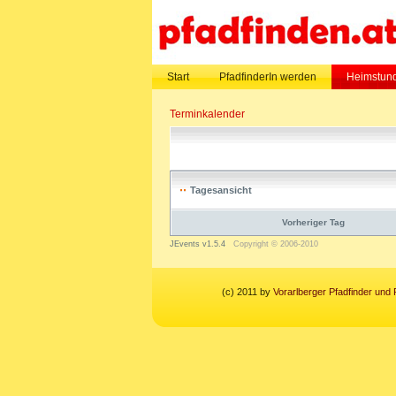
Start
PfadfinderIn werden
Heimstund
Terminkalender
Tagesansicht
Vorheriger Tag
JEvents v1.5.4
Copyright © 2006-2010
(c) 2011 by
Vorarlberger Pfadfinder und 