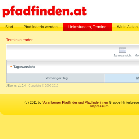
Start
PfadfinderIn werden
Heimstunden, Termine
Wir in Aktion
Terminkalender
Jahresansicht
Mo
Tagesansicht
M
Vorheriger Tag
JEvents v1.5.4
Copyright © 2006-2010
(c) 2011 by
Vorarlberger Pfadfinder und Pfadfinderinnen
Gruppe Hinterbregen
Impressum