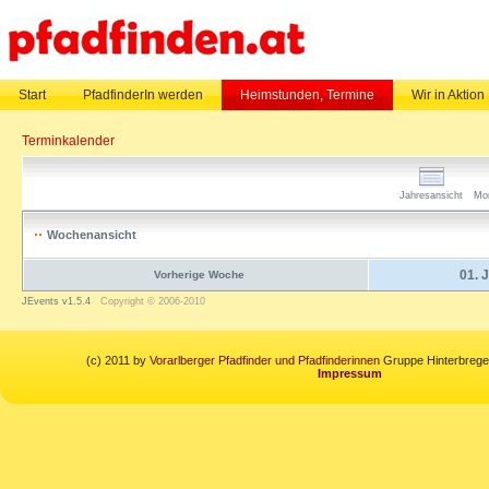
Start
PfadfinderIn werden
Heimstunden, Termine
Wir in Aktion
Terminkalender
Jahresansicht
Mo
Wochenansicht
01. 
Vorherige Woche
JEvents v1.5.4
Copyright © 2006-2010
(c) 2011 by
Vorarlberger Pfadfinder und Pfadfinderinnen
Gruppe Hinterbregen
Impressum