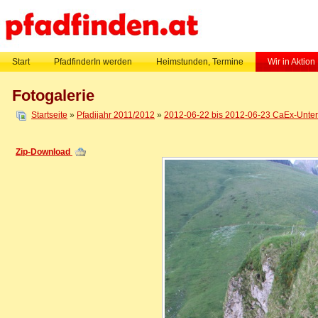
Start
PfadfinderIn werden
Heimstunden, Termine
Wir in Aktion
Fotogalerie
Startseite
»
Pfadijahr 2011/2012
»
2012-06-22 bis 2012-06-23 CaEx-Untern
Zip-Download