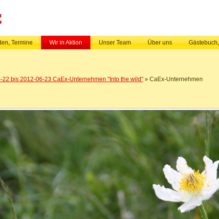
en, Termine
Wir in Aktion
Unser Team
Über uns
Gästebuch
-22 bis 2012-06-23 CaEx-Unternehmen "Into the wild"
» CaEx-Unternehmen