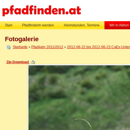
Start
PfadfinderIn werden
Heimstunden, Termine
Wir in Aktion
Fotogalerie
Startseite
»
Pfadijahr 2011/2012
»
2012-06-22 bis 2012-06-23 CaEx-Untern
Zip-Download