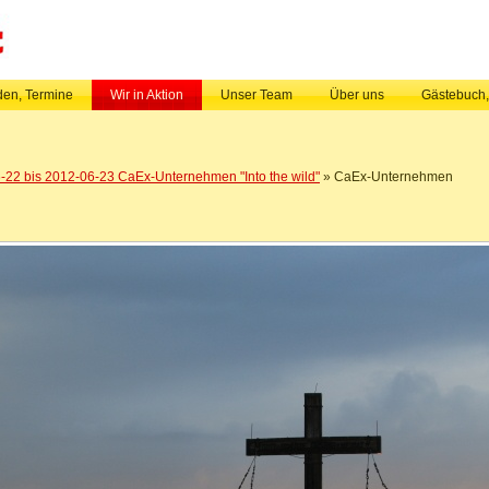
en, Termine
Wir in Aktion
Unser Team
Über uns
Gästebuch
-22 bis 2012-06-23 CaEx-Unternehmen "Into the wild"
» CaEx-Unternehmen