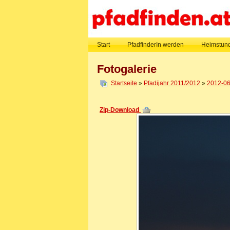
Start
PfadfinderIn werden
Heimstund
Fotogalerie
Startseite
»
Pfadijahr 2011/2012
»
2012-06
Zip-Download