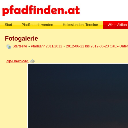
Start
PfadfinderIn werden
Heimstunden, Termine
Wir in Aktion
Fotogalerie
Startseite
»
Pfadijahr 2011/2012
»
2012-06-22 bis 2012-06-23 CaEx-Untern
Zip-Download