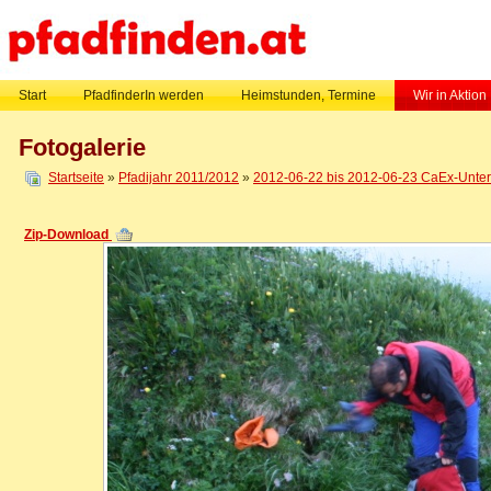
Start
PfadfinderIn werden
Heimstunden, Termine
Wir in Aktion
Fotogalerie
Startseite
»
Pfadijahr 2011/2012
»
2012-06-22 bis 2012-06-23 CaEx-Untern
Zip-Download