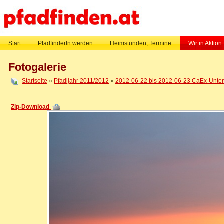
Start
PfadfinderIn werden
Heimstunden, Termine
Wir in Aktion
Fotogalerie
Startseite
»
Pfadijahr 2011/2012
»
2012-06-22 bis 2012-06-23 CaEx-Untern
Zip-Download