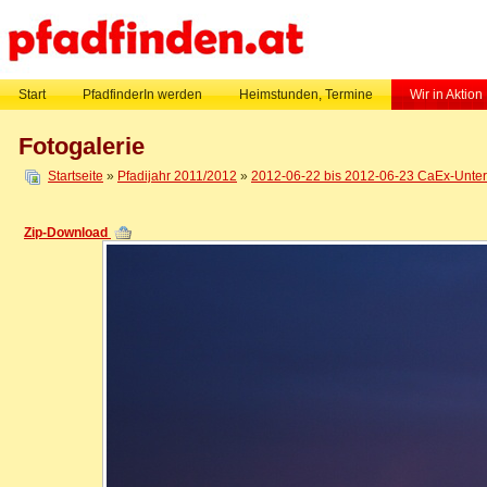
Start
PfadfinderIn werden
Heimstunden, Termine
Wir in Aktion
Fotogalerie
Startseite
»
Pfadijahr 2011/2012
»
2012-06-22 bis 2012-06-23 CaEx-Untern
Zip-Download