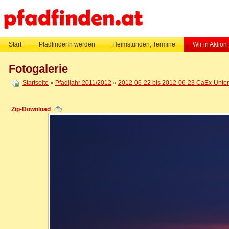
Start
PfadfinderIn werden
Heimstunden, Termine
Wir in Aktion
Fotogalerie
Startseite
»
Pfadijahr 2011/2012
»
2012-06-22 bis 2012-06-23 CaEx-Untern
Zip-Download