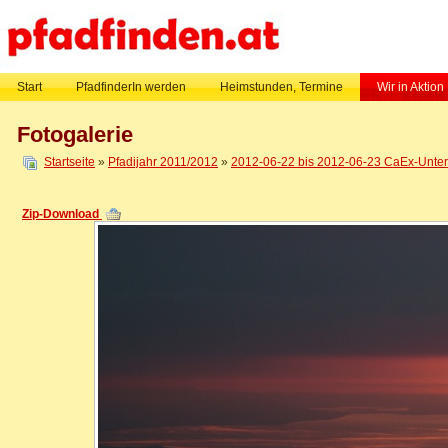
Start
PfadfinderIn werden
Heimstunden, Termine
Wir in Aktion
Fotogalerie
Startseite
»
Pfadijahr 2011/2012
»
2012-06-22 bis 2012-06-23 CaEx-Untern
Zip-Download