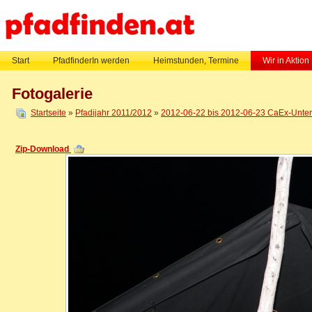
Start
PfadfinderIn werden
Heimstunden, Termine
Wir in Aktion
Fotogalerie
Startseite
»
Pfadijahr 2011/2012
»
2012-06-22 bis 2012-06-23 CaEx-Untern
Zip-Download