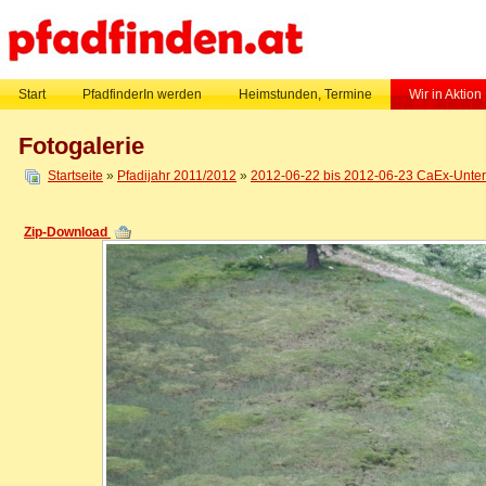
Start
PfadfinderIn werden
Heimstunden, Termine
Wir in Aktion
Fotogalerie
Startseite
»
Pfadijahr 2011/2012
»
2012-06-22 bis 2012-06-23 CaEx-Untern
Zip-Download