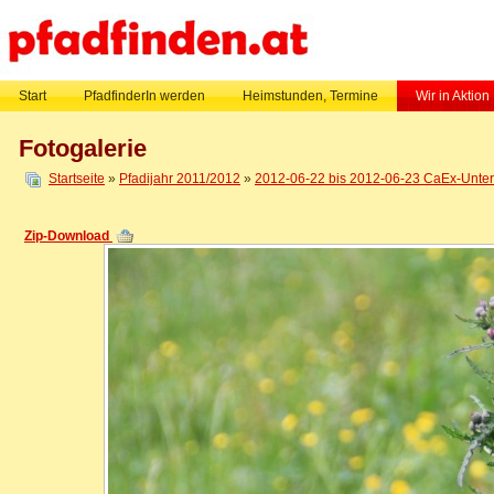
Start
PfadfinderIn werden
Heimstunden, Termine
Wir in Aktion
Fotogalerie
Startseite
»
Pfadijahr 2011/2012
»
2012-06-22 bis 2012-06-23 CaEx-Untern
Zip-Download