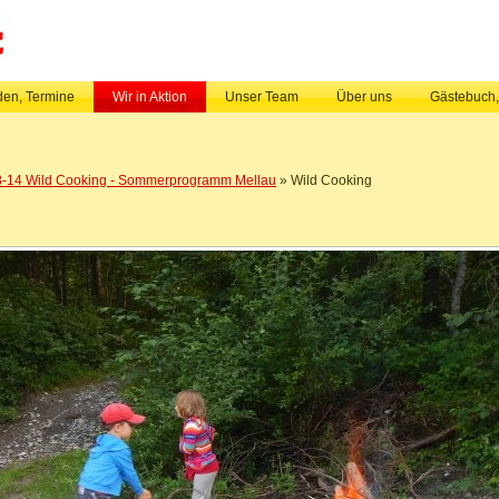
en, Termine
Wir in Aktion
Unser Team
Über uns
Gästebuch
-14 Wild Cooking - Sommerprogramm Mellau
» Wild Cooking