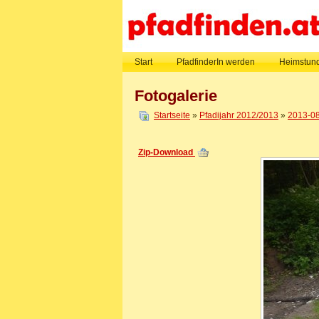
Start
PfadfinderIn werden
Heimstund
Fotogalerie
Startseite
»
Pfadijahr 2012/2013
»
2013-08
Zip-Download